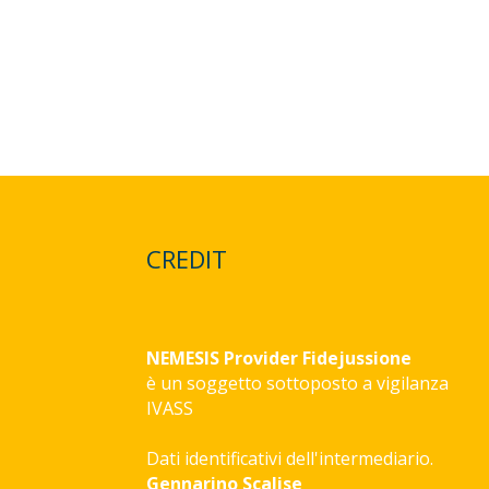
CREDIT
NEMESIS Provider Fidejussione
è un soggetto sottoposto a vigilanza
IVASS
Dati identificativi dell'intermediario.
Gennarino Scalise