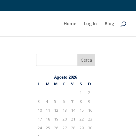
Home
Log In
Blog
Cerca
Agosto 2026
L
M
M
G
V
S
D
1
2
3
4
5
6
7
8
9
10
11
12
13
14
15
16
17
18
19
20
21
22
23
ro
24
25
26
27
28
29
30