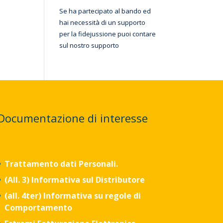
Se ha partecipato al bando ed
hai necessità di un supporto
per la fidejussione puoi contare
sul nostro supporto
Documentazione di interesse
Trattamento dati Personali.
(All. 3)
Informativa sul Distributore
(all. 4ter) Informativa su regole di
Comportamento