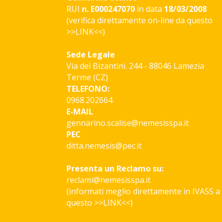
RUI
n. E000247070
in data
18/03/2008
(verifica direttamente on-line da questo
>>
LINK
<<)
Sede Legale
Via dei Bizantini. 244 - 88046 Lamezia
Terme (CZ)
TELEFONO:
0968.202664
E-MAIL
gennarino.scalise@nemesisspa.it
PEC
ditta.nemesis@pec.it
Presenta un Reclamo su:
reclami@nemesisspa.it
(informati meglio direttamente in IVASS a
questo >>
LINK
<<)