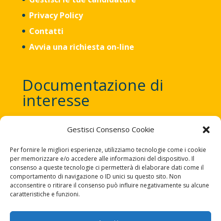
Privacy Policy
Contatti
Avvia una richiesta on-line
Documentazione di
interesse
Gestisci Consenso Cookie
Trattamento dati Personali.
Per fornire le migliori esperienze, utilizziamo tecnologie come i cookie
(All. 3)
Informativa sul Distributore
per memorizzare e/o accedere alle informazioni del dispositivo. Il
(all. 4ter) Informativa su regole di
consenso a queste tecnologie ci permetterà di elaborare dati come il
comportamento di navigazione o ID unici su questo sito. Non
Comportamento
acconsentire o ritirare il consenso può influire negativamente su alcune
Estremi Fatturazione Elettronica
caratteristiche e funzioni.