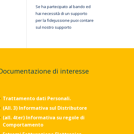
Se ha partecipato al bando ed
hai necessità di un supporto
per la fidejussione puoi contare
sul nostro supporto
Documentazione di interesse
Trattamento dati Personali.
(All. 3)
Informativa sul Distributore
(all. 4ter) Informativa su regole di
Comportamento