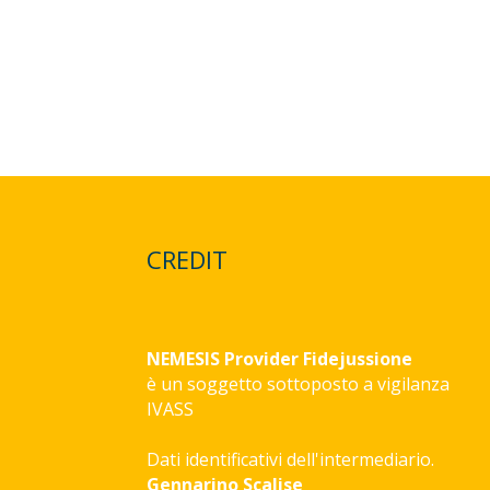
CREDIT
NEMESIS Provider Fidejussione
è un soggetto sottoposto a vigilanza
IVASS
Dati identificativi dell'intermediario.
Gennarino Scalise