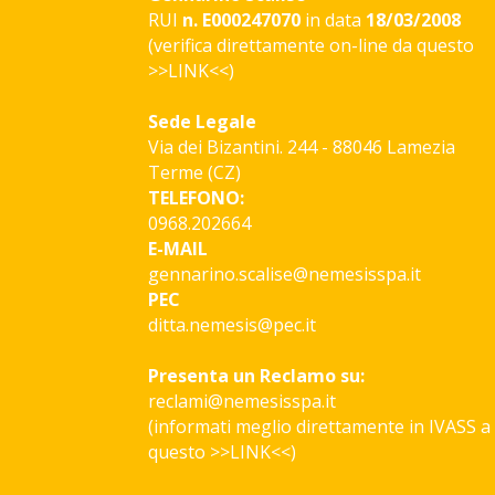
RUI
n. E000247070
in data
18/03/2008
(verifica direttamente on-line da questo
>>
LINK
<<)
Sede Legale
Via dei Bizantini. 244 - 88046 Lamezia
Terme (CZ)
TELEFONO:
0968.202664
E-MAIL
gennarino.scalise@nemesisspa.it
PEC
ditta.nemesis@pec.it
Presenta un Reclamo su:
reclami@nemesisspa.it
(informati meglio direttamente in IVASS a
questo >>
LINK
<<)