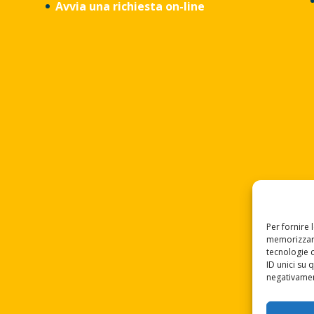
Avvia una richiesta on-line
Per fornire 
memorizzare
tecnologie 
ID unici su 
negativament