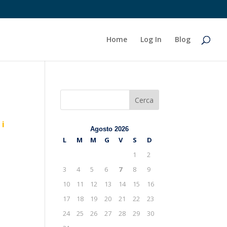
Home
Log In
Blog
Cerca
 i
Agosto 2026
L
M
M
G
V
S
D
1
2
3
4
5
6
7
8
9
10
11
12
13
14
15
16
17
18
19
20
21
22
23
24
25
26
27
28
29
30