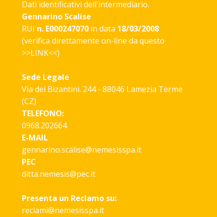
Dati identificativi dell'intermediario.
Gennarino Scalise
RUI
n. E000247070
in data
18/03/2008
(verifica direttamente on-line da questo
>>
LINK
<<)
Sede Legale
Via dei Bizantini. 244 - 88046 Lamezia Terme
(CZ)
TELEFONO:
0968.202664
E-MAIL
gennarino.scalise@nemesisspa.it
PEC
ditta.nemesis@pec.it
Presenta un Reclamo su:
reclami@nemesisspa.it