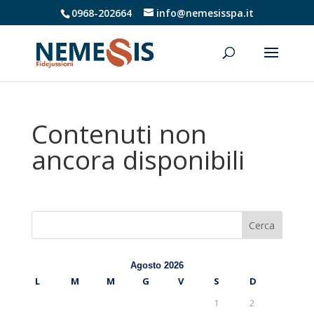
0968-202664
info@nemesisspa.it
Contenuti non
ancora disponibili
Cerca
Agosto 2026
L
M
M
G
V
S
D
1
2