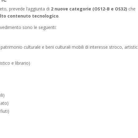
reto, prevede l’aggiunta di
2 nuove categorie (OS12-B e OS32)
che
lto contenuto tecnologico
.
ovvedimento sono le seguenti:
patrimonio culturale e beni culturali mobili di interesse stroco, artisti
stico e librario)
li)
mato)
iuti)