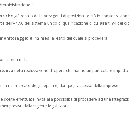
’Amministrazione di:
istiche
già recato dalle previgenti disposizioni, e ciò in considerazion
e dell’ANAC del sistema unico di qualificazione di cui all’art. 84 del dl
 monitoraggio di 12 mesi
all’esito del quale si procederà
consistenti nella:
etenza
nella realizzazione di opere che hanno un particolare impatto
enza nel mercato degli appalti e, dunque, l’accesso delle imprese
le scelte effettuate invita alla possibilità di procedere ad una integraz
ermini previsti dalla vigente legislazione.