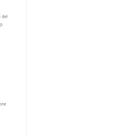
e del
gs
ione