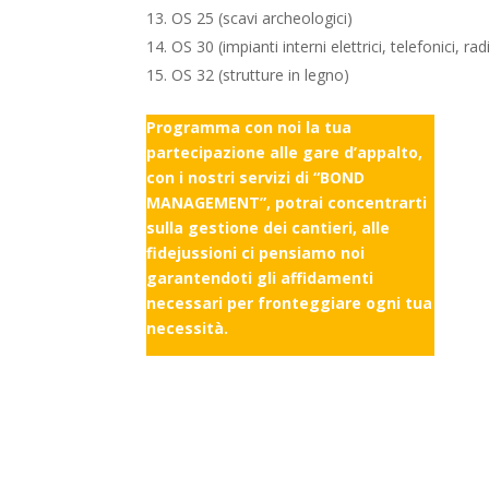
OS 25 (scavi archeologici)
OS 30 (impianti interni elettrici, telefonici, rad
OS 32 (strutture in legno)
Programma con noi la tua
partecipazione alle gare d’appalto,
con i nostri servizi di “BOND
MANAGEMENT”, potrai concentrarti
sulla gestione dei cantieri, alle
fidejussioni ci pensiamo noi
garantendoti gli affidamenti
necessari per fronteggiare ogni tua
necessità.