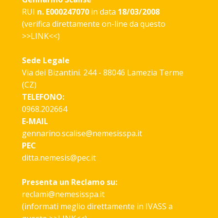
RUI
n. E000247070
in data
18/03/2008
(verifica direttamente on-line da questo
>>
LINK
<<)
Sede Legale
Via dei Bizantini. 244 - 88046 Lamezia Terme
(CZ)
TELEFONO:
0968.202664
E-MAIL
gennarino.scalise@nemesisspa.it
PEC
ditta.nemesis@pec.it
Presenta un Reclamo su:
reclami@nemesisspa.it
(informati meglio direttamente in IVASS a