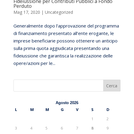
Fideiussione per Contributi Pubblici a Fondo
Perduto
Mag 17, 2020
|
Uncategorized
Generalmente dopo l’approvazione del programma
di finanziamento presentato all’ente erogante, le
imprese beneficiarie possono ottenere un anticipo
sulla prima quota aggiudicata presentando una
fideiussione che garantisca la realizzazione delle
opere/azioni per le...
Cerca
Agosto 2026
L
M
M
G
V
S
D
1
2
3
4
5
6
7
8
9