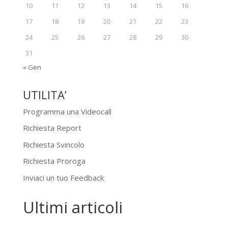
10
11
12
13
14
15
16
17
18
19
20
21
22
23
24
25
26
27
28
29
30
31
« Gen
UTILITA’
Programma una Videocall
Richiesta Report
Richiesta Svincolo
Richiesta Proroga
Inviaci un tuo Feedback
Ultimi articoli