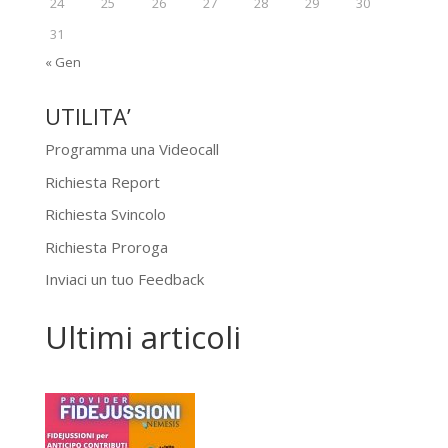
24
25
26
27
28
29
30
31
« Gen
UTILITA’
Programma una Videocall
Richiesta Report
Richiesta Svincolo
Richiesta Proroga
Inviaci un tuo Feedback
Ultimi articoli