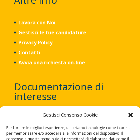
Altre info
Lavora con Noi
Gestisci le tue candidature
Privacy Policy
Contatti
Avvia una richiesta on-line
Documentazione di
interesse
Gestisci Consenso Cookie
Trattamento dati Personali.
Per fornire le migliori esperienze, utilizziamo tecnologie come i cookie
(All. 3)
Informativa sul Distributore
per memorizzare e/o accedere alle informazioni del dispositivo. Il
(all. 4ter) Informativa su regole di
consenso a queste tecnologie ci permetterà di elaborare dati come il