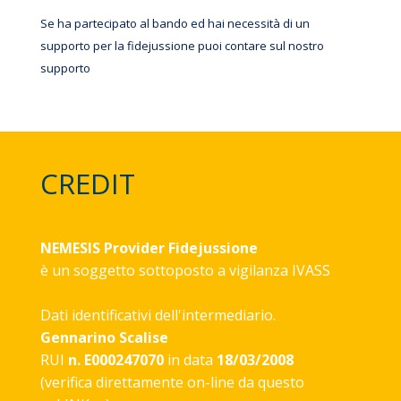
Se ha partecipato al bando ed hai necessità di un
supporto per la fidejussione puoi contare sul nostro
supporto
CREDIT
NEMESIS Provider Fidejussione
è un soggetto sottoposto a vigilanza
IVASS
Dati identificativi dell'intermediario.
Gennarino Scalise
RUI
n. E000247070
in data
18/03/2008
(verifica direttamente on-line da questo