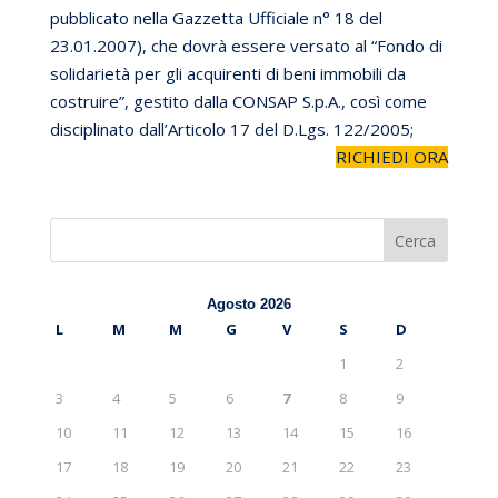
pubblicato nella Gazzetta Ufficiale n° 18 del
23.01.2007), che dovrà essere versato al “Fondo di
solidarietà per gli acquirenti di beni immobili da
costruire”, gestito dalla CONSAP S.p.A., così come
disciplinato dall’Articolo 17 del D.Lgs. 122/2005;
RICHIEDI ORA
Cerca
Agosto 2026
L
M
M
G
V
S
D
1
2
3
4
5
6
7
8
9
10
11
12
13
14
15
16
17
18
19
20
21
22
23