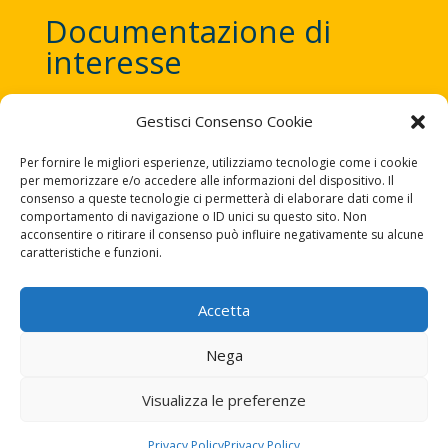
Documentazione di
interesse
Gestisci Consenso Cookie
Trattamento dati Personali.
Per fornire le migliori esperienze, utilizziamo tecnologie come i cookie
(All. 3)
Informativa sul Distributore
per memorizzare e/o accedere alle informazioni del dispositivo. Il
(all. 4ter) Informativa su regole di
consenso a queste tecnologie ci permetterà di elaborare dati come il
comportamento di navigazione o ID unici su questo sito. Non
Comportamento
acconsentire o ritirare il consenso può influire negativamente su alcune
Estremi Fatturazione Elettronica
caratteristiche e funzioni.
Accetta
Nega
Visualizza le preferenze
NEMESIS PROVIDER FIDEJUSSIONI - P.Iva
03036190795
Privacy Policy
Privacy Policy